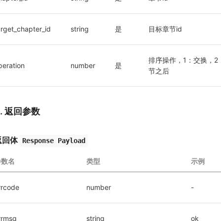
arget_chapter_id
string
是
目标章节id
排序操作，1：交换，
peration
number
是
节之后
3. 返回参数
返回体
Response Payload
参数名
类型
示例
rrcode
number
-
rrmsg
string
ok