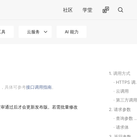
社区
学堂
工具
云服务
AI 能力
1. 调用方式
HTTPS 调用
用，具体可参考
接口调用指南
。
云调用
第三方调
提审通过后才会更新发布版。若需批量修改
2. 请求参数
查询参数 Query String Parameters
请求体
3. 返回参数