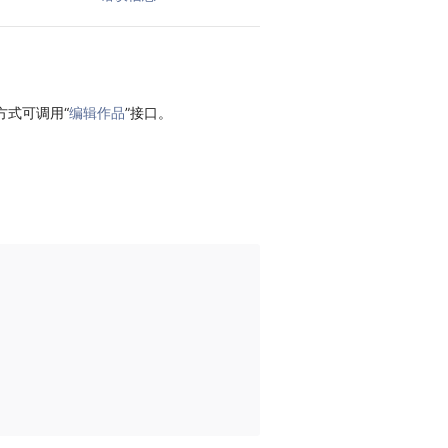
方式可调用“
编辑作品
”接口。