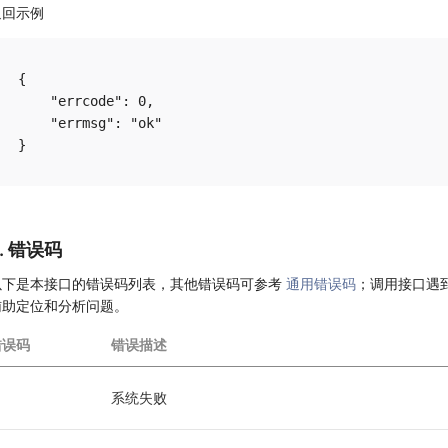
返回示例
{

    "errcode": 0,

    "errmsg": "ok"

6. 错误码
以下是本接口的错误码列表，其他错误码可参考
通用错误码
；调用接口遇
辅助定位和分析问题。
错误码
错误描述
1
系统失败