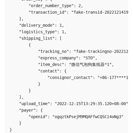
        "order_number_type": 2,

        "transaction_id": "fake-transid-202212141904
    },

    "delivery_mode": 1,

    "logistics_type": 1,

    "shipping_list": [

        {

            "tracking_no": "fake-trackingno-20221214
            "express_company": "STO",

            "item_desc": "微信气泡狗集线器*1",

            "contact": {

                "consignor_contact": "+86-177****123
            }

        }

    ],

    "upload_time": "2022-12-15T13:29:35.120+08:00",

    "payer": {

        "openid": "ogqztkPsejM9MQAFfwCQSCi4oNg3"

    }
