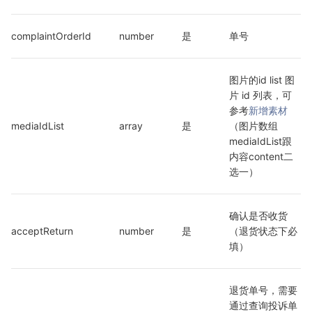
complaintOrderId
number
是
单号
图片的id list 图
片 id 列表，可
参考
新增素材
mediaIdList
array
是
（图片数组
mediaIdList跟
内容content二
选一）
确认是否收货
acceptReturn
number
是
（退货状态下必
填）
退货单号，需要
通过查询投诉单