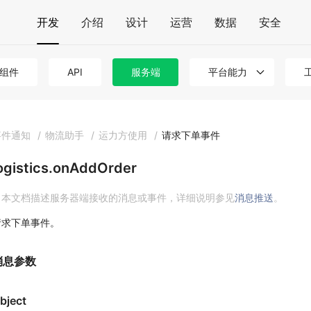
开发
介绍
设计
运营
数据
安全
组件
API
服务端
平台能力
事件通知
/
物流助手
/
运力方使用
/
请求下单事件
ogistics.onAddOrder
本文档描述服务器端接收的消息或事件，详细说明参见
消息推送
。
请求下单事件。
消息参数
bject