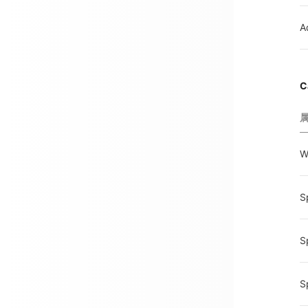
A
C
W
S
S
S