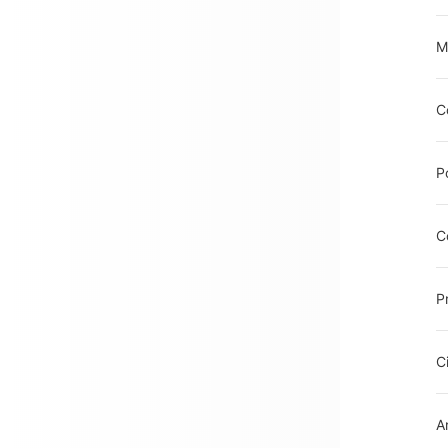
M
C
P
C
P
C
A