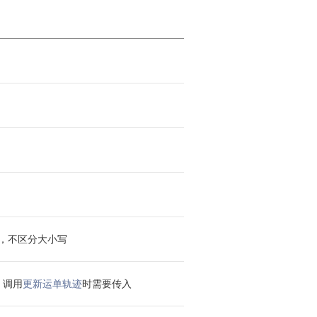
）
ll，不区分大小写
n，调用
更新运单轨迹
时需要传入