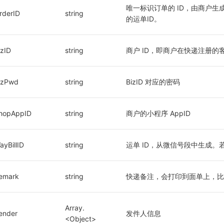
唯一标识订单的 ID，由商户生成
rderID
string
的运单ID。
izID
string
商户 ID，即商户在快递注册的
izPwd
string
BizID 对应的密码
hopAppID
string
商户的小程序 AppID
ayBillID
string
运单 ID，从微信号段中生成。若
emark
string
快递备注，会打印到面单上，比
Array.
ender
发件人信息
<Object>