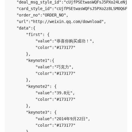
   "deal_msg_style_id":"cUjfPSEtwasWQFsJ5PXo24LeNjWb
   "card_style_id":"cUjfPSEtwasWQFsJ5PXo2z8LSM0Q6FH0
   "order_no":"ORDER_NO",

   "url":"http://weixin.qq.com/download",

   "data":{

       "first": {

           "value":"恭喜你购买成功！",

           "color":"#173177"

       },

       "keynote1":{

           "value":"巧克力",

           "color":"#173177"

       },

       "keynote2": {

           "value":"39.8元",

           "color":"#173177"

       },

       "keynote3": {

           "value":"2014年9月22日",

           "color":"#173177"

       },
