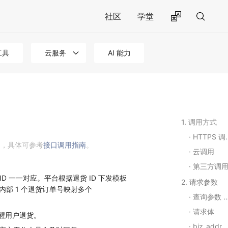
社区
学堂
工具
云服务
AI 能力
1. 调用方式
HTTPS 调用
用，具体可参考
接口调用指南
。
云调用
第三方调
 ID 一一对应。平台根据退货 ID 下发模板
2. 请求参数
部 1 个退货订单号映射多个
查询参数 Query String Parameters
请求体
提醒用户退货。
biz_addr