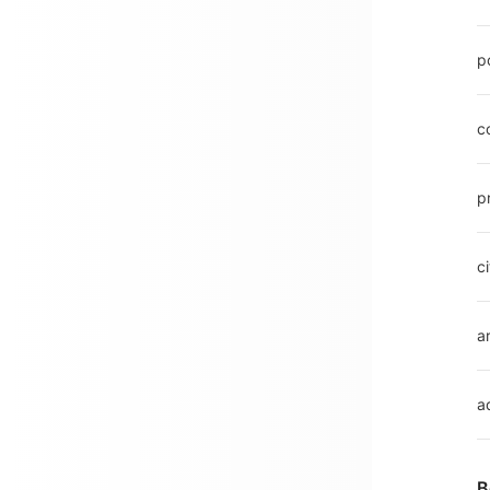
p
c
p
ci
a
a
B