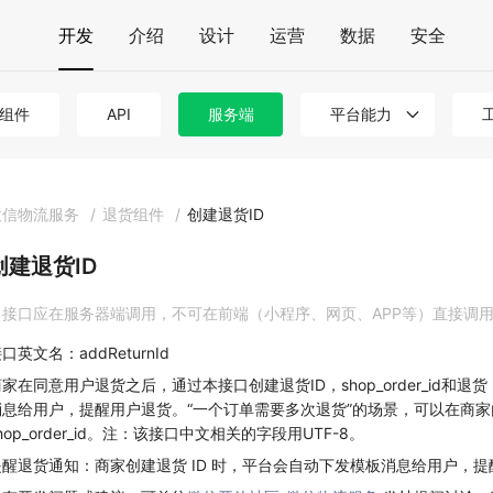
开发
介绍
设计
运营
数据
安全
组件
API
服务端
平台能力
微信物流服务
/
退货组件
/
创建退货ID
创建退货ID
接口应在服务器端调用，不可在前端（小程序、网页、APP等）直接调
口英文名：addReturnId
家在同意用户退货之后，通过本接口创建退货ID，shop_order_id和退货
消息给用户，提醒用户退货。“一个订单需要多次退货”的场景，可以在商家内
hop_order_id。注：该接口中文相关的字段用UTF-8。
提醒退货通知：商家创建退货 ID 时，平台会自动下发模板消息给用户，