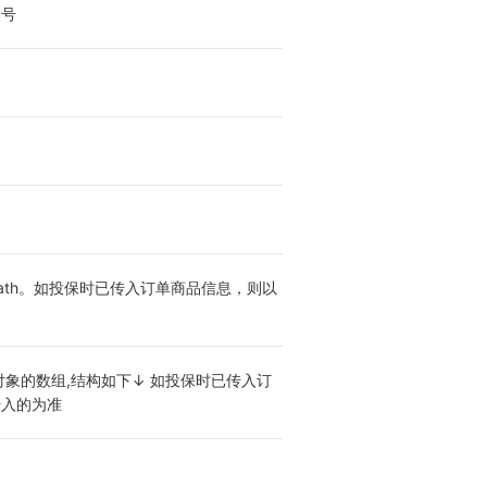
编号
ath。如投保时已传入订单商品信息，则以
为对象的数组,结构如下↓ 如投保时已传入订
传入的为准