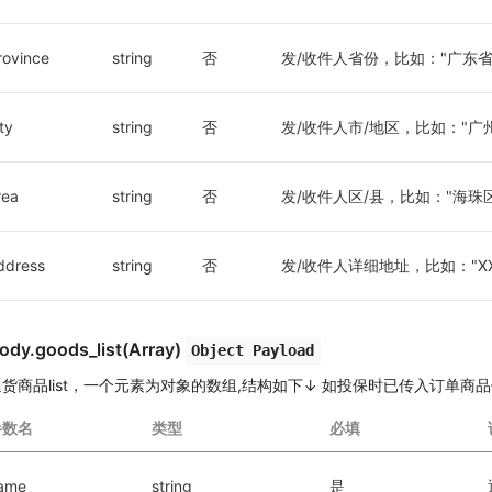
rovince
string
否
发/收件人省份，比如："广东省
ty
string
否
发/收件人市/地区，比如："广
rea
string
否
发/收件人区/县，比如："海珠
ddress
string
否
发/收件人详细地址，比如："XX
ody.goods_list(Array)
Object Payload
退货商品list，一个元素为对象的数组,结构如下↓ 如投保时已传入订单
参数名
类型
必填
ame
string
是