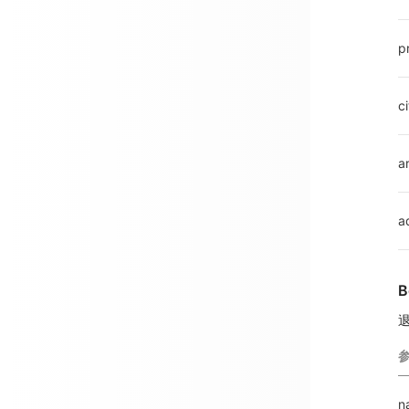
p
ci
a
a
B
n