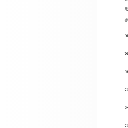
n
te
m
c
p
c