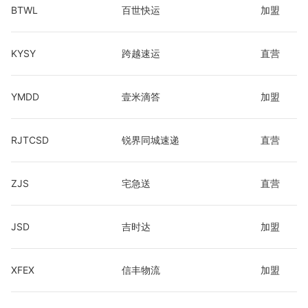
BTWL
百世快运
加盟
KYSY
跨越速运
直营
YMDD
壹米滴答
加盟
RJTCSD
锐界同城速递
直营
ZJS
宅急送
直营
JSD
吉时达
加盟
XFEX
信丰物流
加盟