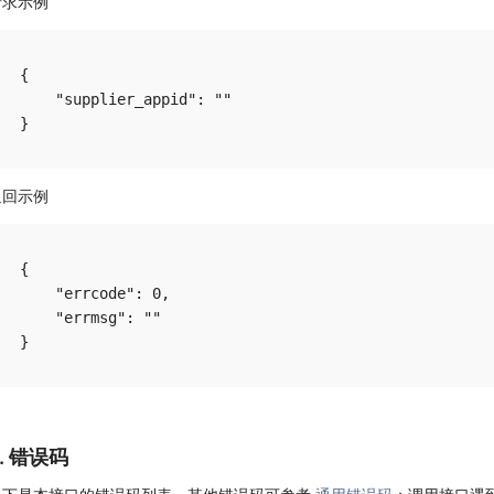
请求示例
{

    "supplier_appid": ""

返回示例
{

    "errcode": 0,

    "errmsg": ""

6. 错误码