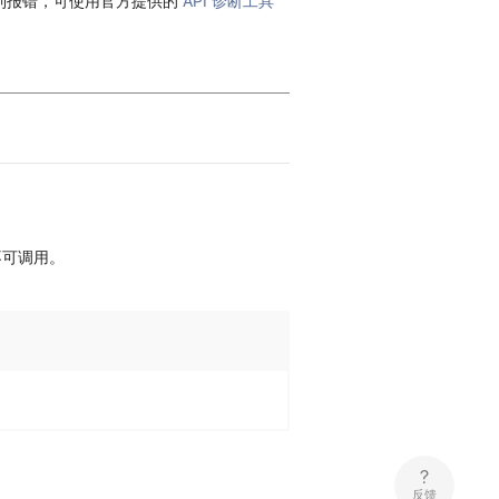
到报错，可使用官方提供的
API 诊断工具
不可调用。
反馈