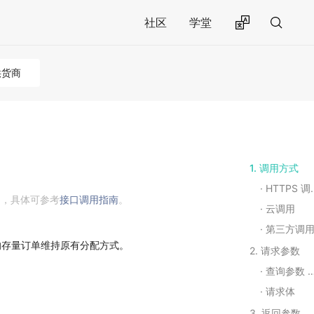
社区
学堂
供货商
1. 调用方式
HTTPS 调用
用，具体可参考
接口调用指南
。
云调用
第三方调
的存量订单维持原有分配方式。
2. 请求参数
查询参数 Query String Parameters
请求体
3. 返回参数