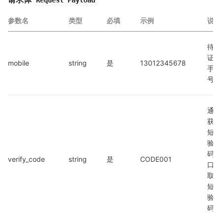
参数名
类型
必填
示例
说明
待认
证的
mobile
string
是
13012345678
手机
号
通过
获取
短信
验证
码接
verify_code
string
是
CODE001
口获
取的
短信
验证
码