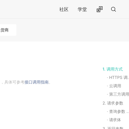
社区
学堂
供货商
1. 调用方式
HTTPS 调用
用，具体可参考
接口调用指南
。
云调用
第三方调
2. 请求参数
查询参数 Query String Parameters
请求体
3. 返回参数