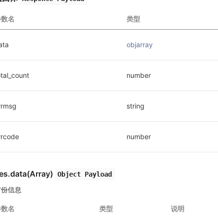
参数名
类型
ata
objarray
otal_count
number
rrmsg
string
rrcode
number
es.data(Array)
Object Payload
省份信息
参数名
类型
说明