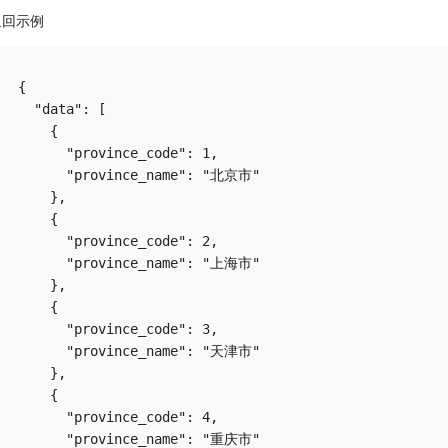
返回示例
{

  "data": [

    {

      "province_code": 1,

      "province_name": "北京市"

    },

    {

      "province_code": 2,

      "province_name": "上海市"

    },

    {

      "province_code": 3,

      "province_name": "天津市"

    },

    {

      "province_code": 4,

      "province_name": "重庆市"
