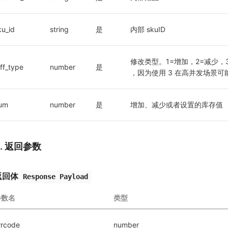
ku_id
string
是
内部 skuID
修改类型。1=增加，2=减少，3=
iff_type
number
是
，因为使用 3 在高并发场景
um
number
是
增加、减少或者设置的库存值
3. 返回参数
返回体
Response Payload
参数名
类型
rrcode
number