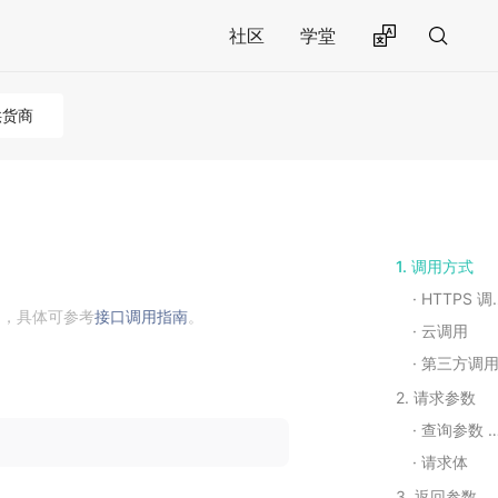
社区
学堂
供货商
1. 调用方式
HTTPS 调用
用，具体可参考
接口调用指南
。
云调用
第三方调
2. 请求参数
查询参数 Query String Parameters
请求体
3. 返回参数