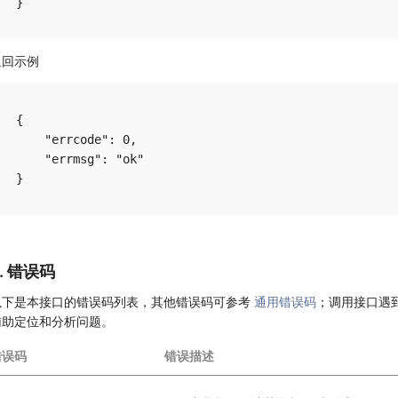
返回示例
{

    "errcode": 0,

    "errmsg": "ok"

6. 错误码
以下是本接口的错误码列表，其他错误码可参考
通用错误码
；调用接口遇
辅助定位和分析问题。
错误码
错误描述