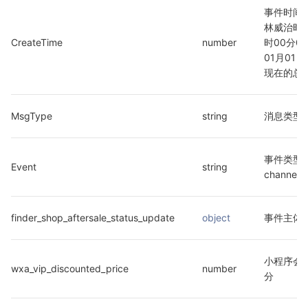
事件时间，
林威治时间
CreateTime
number
时00分0
01月01日
现在的总
MsgType
string
消息类型，
事件类型
Event
string
channels_
finder_shop_aftersale_status_update
object
事件主体
小程序会
wxa_vip_discounted_price
number
分