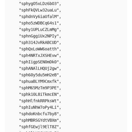
    "sphygO5xLDz6bO3",

    "sphFkQVLw32uaLu",

    "sphdnVy6iaUfalM",

    "spho5zWDBCq64s1",

    "sphy1UPLuCZLmMg",

    "sphnGggiUx2NPIy",

    "sph314JvRkABCUD",

    "sphQxLoWW6oatth",

    "sph4NRTxJXSHEvw",

    "sphIigpSEN0mDk0",

    "sphANAlLHQUj2gw",

    "sph60y5du5mH2eB",

    "sphuaBLYM9Cmxfk",

    "sphM65MzTm9P3PE",

    "sphk10L8iTkmcEN",

    "sphHlfnkRRPksWt",

    "sphIuNhW7oPy4Li",

    "sphdoKnbcfu7by8",

    "sphMBRSGYdtVBXm",

    "sphfGEwjl9ElT8Z",
