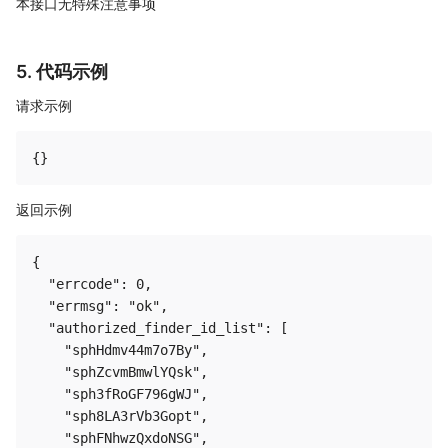
本接口无特殊注意事项
5. 代码示例
请求示例
返回示例
{

  "errcode": 0,

  "errmsg": "ok",

  "authorized_finder_id_list": [

    "sphHdmv44m7o7By",

    "sphZcvmBmwlYQsk",

    "sph3fRoGF796gWJ",

    "sph8LA3rVb3Gopt",

    "sphFNhwzQxdoNSG",
