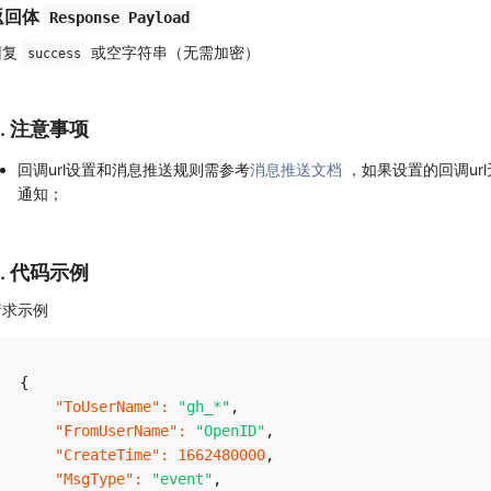
返回体
Response Payload
回复
或空字符串（无需加密）
success
3. 注意事项
回调url设置和消息推送规则需参考
消息推送文档
，如果设置的回调ur
通知；
4. 代码示例
请求示例
{
"ToUserName"
:
"gh_*"
,
"FromUserName"
:
"OpenID"
,
"CreateTime"
:
1662480000
,
"MsgType"
:
"event"
,