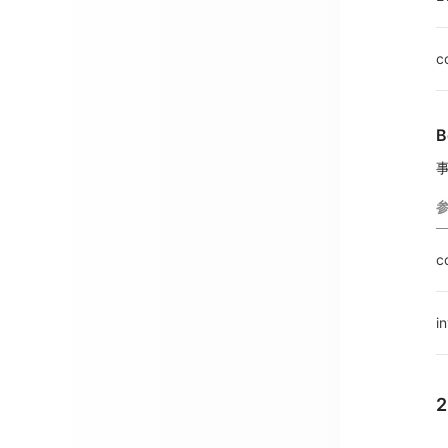
c
B
c
i