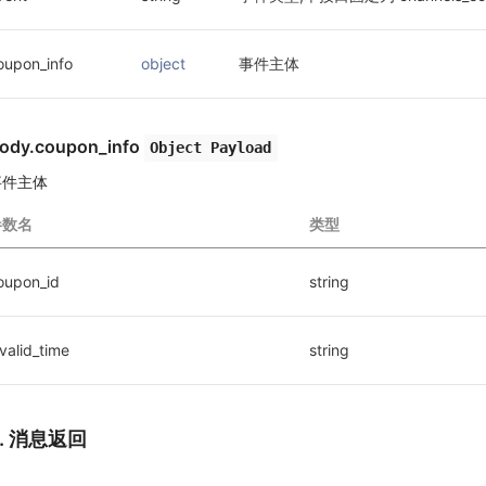
oupon_info
object
事件主体
ody.coupon_info
Object Payload
事件主体
参数名
类型
oupon_id
string
nvalid_time
string
2. 消息返回