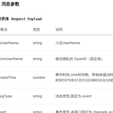
1. 消息参数
请求体
Request Payload
参数名
类型
说明
oUserName
string
小店UserName
romUserName
string
微信团队的 OpenID（固定值）
事件时间,Unix时间戳。即格林威治时间
reateTime
number
时间1970年01月01日08时00分0
sgType
string
消息类型,固定为 event
vent
string
事件类型,本接口固定为 channels_ec_co