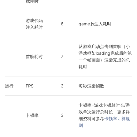
载耗时
游戏代码
6
game.js注入耗时
注入耗时
从游戏启动点击到首帧（小
游戏框架loading完成后的第
首帧耗时
7
一个帧画面）渲染完成的总
耗时
运行
FPS
3
每秒渲染帧数
卡顿率=游戏卡顿总时长/游
戏单次运行总时长，更多详
卡顿率
3
细资料可参考
卡顿率计算规
则