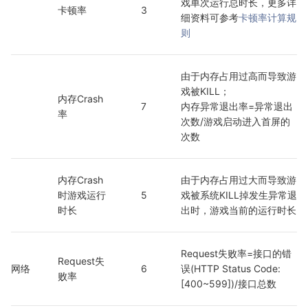
戏单次运行总时长，更多详
卡顿率
3
细资料可参考
卡顿率计算规
则
由于内存占用过高而导致游
戏被KILL；
内存Crash
7
内存异常退出率=异常退出
率
次数/游戏启动进入首屏的
次数
内存Crash
由于内存占用过大而导致游
时游戏运行
5
戏被系统KILL掉发生异常退
时长
出时，游戏当前的运行时长
Request失败率=接口的错
Request失
网络
6
误(HTTP Status Code: 
败率
[400~599])/接口总数