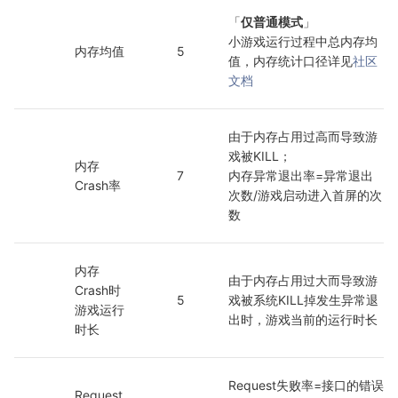
「
仅普通模式
」
小游戏运行过程中总内存均
内存均值
5
值，内存统计口径详见
社区
文档
由于内存占用过高而导致游
戏被KILL；
内存
7
内存异常退出率=异常退出
Crash率
次数/游戏启动进入首屏的次
数
内存
由于内存占用过大而导致游
Crash时
5
戏被系统KILL掉发生异常退
游戏运行
出时，游戏当前的运行时长
时长
Request失败率=接口的错误
Request