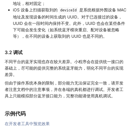
地址，相对固定；
iOS 设备上扫描获取到的
是系统根据外围设备 MAC
deviceId
地址及发现设备的时间生成的 UUID。对于已连接过的设备，
UUID 会在一段时间内保持不变。此外，UUID 也会在某些条件
下可能会发生变化（如系统蓝牙模块重启、配对设备被忽略
等），在不同的设备上获取到的 UUID 也是不同的。
3.2 调试
不同平台的蓝牙实现也存在较大差异。小程序会在提供统一接口的
基础上，尽可能的提供完整的系统蓝牙能力，弱化不同平台的实现
差异。
但由于操作系统本身的限制，部分能力无法保证完全一致，请开发
者注意文档中的注意事项，并在各端的真机都进行调试。开发者工
具上只能模拟部分蓝牙接口能力，完整功能请使用真机调试。
示例代码
在开发者工具中预览效果