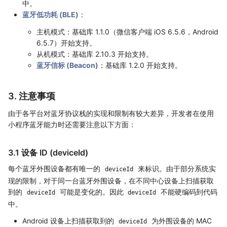
中。
蓝牙低功耗 (BLE)
：
主机模式：基础库 1.1.0（微信客户端 iOS 6.5.6，Android
6.5.7）开始支持。
从机模式：基础库 2.10.3 开始支持。
蓝牙信标 (Beacon)
：基础库 1.2.0 开始支持。
3. 注意事项
由于各平台对蓝牙协议栈的实现和限制有较大差异，开发者在使用
小程序蓝牙能力时还需要注意以下方面：
3.1 设备 ID (deviceId)
每个蓝牙外围设备都有唯一的
来标识。由于部分系统实
deviceId
现的限制，对于同一台蓝牙外围设备，在不同中心设备上扫描获取
到的
可能是变化的。因此
不能硬编码到代码
deviceId
deviceId
中。
Android 设备上扫描获取到的
为外围设备的 MAC
deviceId