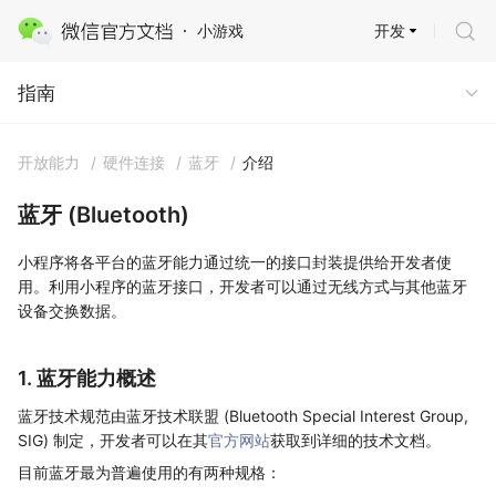
开发
小游戏
指南
指南
开放能力
/
硬件连接
/
蓝牙
/
介绍
蓝牙 (Bluetooth)
小程序将各平台的蓝牙能力通过统一的接口封装提供给开发者使
用。利用小程序的蓝牙接口，开发者可以通过无线方式与其他蓝牙
设备交换数据。
1. 蓝牙能力概述
蓝牙技术规范由蓝牙技术联盟 (Bluetooth Special Interest Group,
SIG) 制定，开发者可以在其
官方网站
获取到详细的技术文档。
目前蓝牙最为普遍使用的有两种规格：