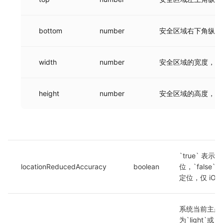
bottom
number
安全区域右下角纵坐
width
number
安全区域的宽度，单
height
number
安全区域的高度，单
`true` 表示
locationReducedAccuracy
boolean
位，`false`
定位，仅 iOS
系统当前主题
为`light`或`d