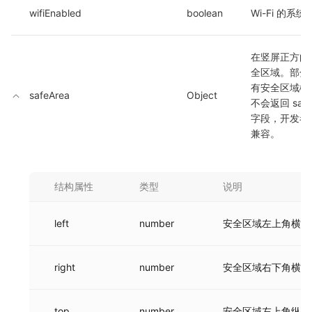
wifiEnabled
boolean
Wi-Fi 的系统
在竖屏正方向
全区域。部分
有安全区域概
safeArea
Object
不会返回 safeA
字段，开发者
兼容。
结构属性
类型
说明
left
number
安全区域左上角横坐
right
number
安全区域右下角横坐
top
number
安全区域左上角纵坐