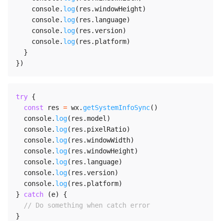
    console
.
log
(
res
.
windowHeight
)
    console
.
log
(
res
.
language
)
    console
.
log
(
res
.
version
)
    console
.
log
(
res
.
platform
)
}
}
)
try
{
const
 res 
=
 wx
.
getSystemInfoSync
(
)
  console
.
log
(
res
.
model
)
  console
.
log
(
res
.
pixelRatio
)
  console
.
log
(
res
.
windowWidth
)
  console
.
log
(
res
.
windowHeight
)
  console
.
log
(
res
.
language
)
  console
.
log
(
res
.
version
)
  console
.
log
(
res
.
platform
)
}
catch
(
e
)
{
// Do something when catch error
}