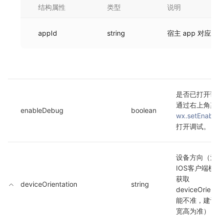
结构属性
类型
说明
appId
string
宿主 app 对应的 
是否已打开调
enableDebug
boolean
wx.setEnabl
打开调试。
设备方向（注
IOS客户端横
获取
deviceOrientation
string
deviceOrient
能不准，建议
宽高为准）