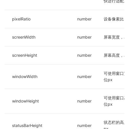
快进行适配。
pixelRatio
number
设备像素比
screenWidth
number
屏幕宽度，单
screenHeight
number
屏幕高度，单
可使用窗口宽
windowWidth
number
位px
可使用窗口高
windowHeight
number
位px
状态栏的高度
statusBarHeight
number
px