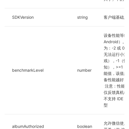
SDKVersion
string
客户端基础库
设备性能等级（
Android）。
为：-2 或 0
无法运行小游
戏），-1（性
知），>=1（
benchmarkLevel
number
能值，该值越
备性能越好）
 注意：性能等级当前
仅反馈真机机
不支持 IDE 
型
允许微信使用
albumAuthorized
boolean