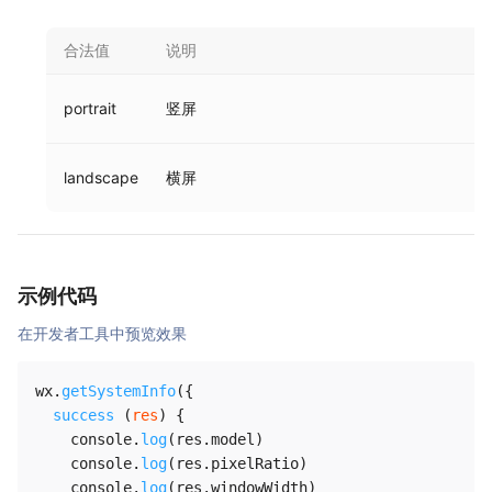
合法值
说明
portrait
竖屏
landscape
横屏
示例代码
在开发者工具中预览效果
wx
.
getSystemInfo
(
{
success
(
res
)
{
    console
.
log
(
res
.
model
)
    console
.
log
(
res
.
pixelRatio
)
    console
.
log
(
res
.
windowWidth
)