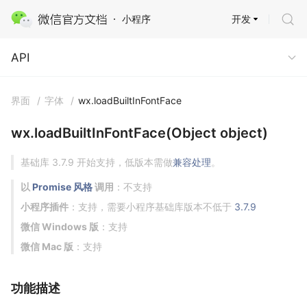
开发
小程序
API
API
界面
/
字体
/
wx.loadBuiltInFontFace
wx.loadBuiltInFontFace(Object object)
基础库 3.7.9 开始支持，低版本需做
兼容处理
。
以
Promise 风格
调用
：不支持
小程序插件
：支持，需要小程序基础库版本不低于
3.7.9
微信 Windows 版
：支持
微信 Mac 版
：支持
功能描述