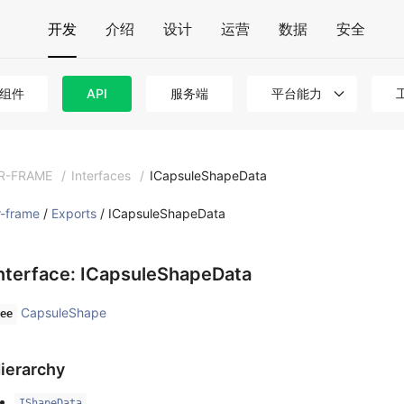
开发
介绍
设计
运营
数据
安全
组件
API
服务端
平台能力
R-FRAME
/
Interfaces
/
ICapsuleShapeData
r-frame
/
Exports
/ ICapsuleShapeData
nterface: ICapsuleShapeData
CapsuleShape
ee
ierarchy
IShapeData