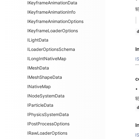
IKeyframeAnimationData
IKeyframeAnimationInfo
IKeyframeAnimationOptions
IKeyframeLoaderOptions
d
ILightData
I
ILoaderOptionsSchema
ILongIntNativeMap
I
IMeshData
IMeshShapeData
c
INativeMap
•
INodeSystemData
IParticleData
d
IPhysicsSystemData
IPostProcessOptions
I
IRawLoaderOptions
I