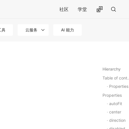
社区
学堂
工具
云服务
AI 能力
Hierarchy
Table of
Properties
Properties
autoFit
center
direction
disabled