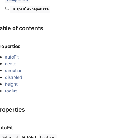
↳
ICapsuleShapeData
able of contents
roperties
autoFit
center
direction
disabled
height
radius
roperties
utoFit
autoFit
:
Optional
boolean