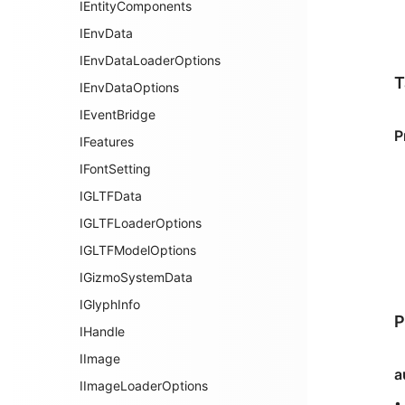
IEntityComponents
IEnvData
IEnvDataLoaderOptions
T
IEnvDataOptions
IEventBridge
P
IFeatures
IFontSetting
IGLTFData
IGLTFLoaderOptions
IGLTFModelOptions
IGizmoSystemData
IGlyphInfo
P
IHandle
IImage
a
IImageLoaderOptions
•