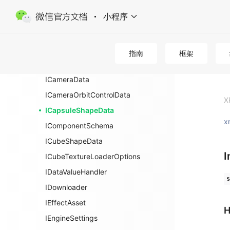
IAssetsSystemData
小程序
IAtlasCreationOptions
IAtlasLoaderOptions
IAtlasOptions
指南
框架
IAttachment
ICameraData
ICameraOrbitControlData
X
ICapsuleShapeData
x
IComponentSchema
ICubeShapeData
I
ICubeTextureLoaderOptions
IDataValueHandler
s
IDownloader
IEffectAsset
H
IEngineSettings