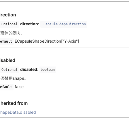
irection
direction
:
Optional
ECapsuleShapeDirection
胶囊体的朝向。
ECapsuleShapeDirection["Y-Axis"]
efault
isabled
disabled
:
Optional
boolean
否禁用shape。
false
efault
nherited from
ShapeData
.
disabled