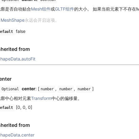
轮廓是否自动贴合
Mesh组件
或
GLTF组件
的大小。 如果当前元素下不存在M
MeshShape
永远会开启这项。
false
efault
nherited from
ShapeData
.
autoFit
enter
center
: [
,
,
]
Optional
number
number
number
轮廓中心相对元素
Transform
中心的偏移量。
[0, 0, 0]
efault
nherited from
ShapeData
.
center