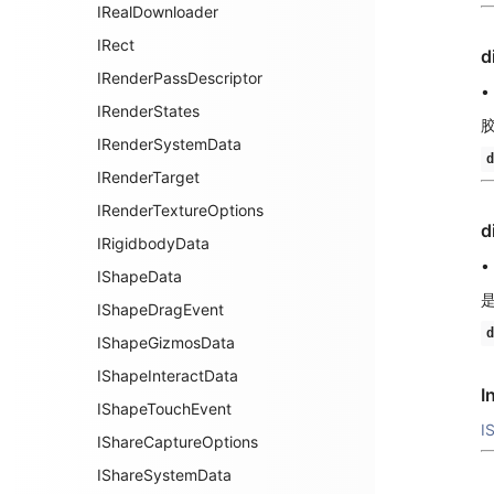
IRealDownloader
IRect
d
IRenderPassDescriptor
•
IRenderStates
IRenderSystemData
d
IRenderTarget
IRenderTextureOptions
d
IRigidbodyData
•
IShapeData
是
IShapeDragEvent
d
IShapeGizmosData
IShapeInteractData
I
IShapeTouchEvent
I
IShareCaptureOptions
IShareSystemData