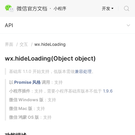
开发
小程序
API
API
界面
/
交互
/
wx.hideLoading
wx.hideLoading(Object object)
基础库 1.1.0 开始支持，低版本需做
兼容处理
。
以
Promise 风格
调用
：支持
小程序插件
：支持，需要小程序基础库版本不低于
1.9.6
微信 Windows 版
：支持
微信 Mac 版
：支持
微信 鸿蒙 OS 版
：支持