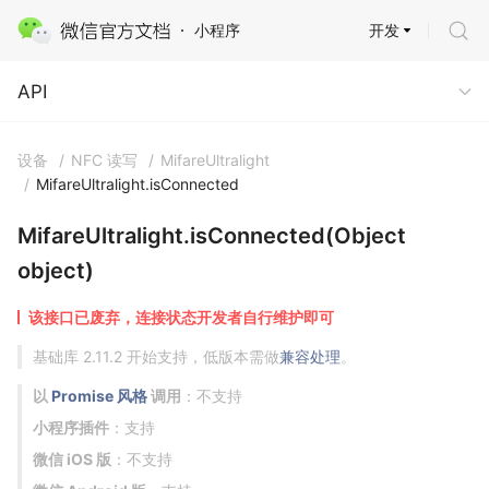
开发
小程序
API
API
设备
/
NFC 读写
/
MifareUltralight
/
MifareUltralight.isConnected
MifareUltralight.isConnected(Object
object)
该接口已废弃，连接状态开发者自行维护即可
基础库 2.11.2 开始支持，低版本需做
兼容处理
。
以
Promise 风格
调用
：不支持
小程序插件
：支持
微信 iOS 版
：不支持