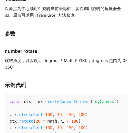
以原点为中心顺时针旋转当前坐标轴。多次调用旋转的角度会叠
加。原点可以用
方法修改。
translate
参数
number rotate
旋转角度，以弧度计 degrees * Math.PI/180；degrees 范围为 0-
360
示例代码
const
 ctx 
=
 wx
.
createCanvasContext
(
'myCanvas'
)
ctx
.
strokeRect
(
100
,
10
,
150
,
100
)
ctx
.
rotate
(
20
*
 Math
.
PI
/
180
)
ctx
.
strokeRect
(
100
,
10
,
150
,
100
)