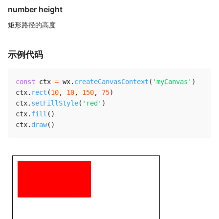
number height
矩形路径的高度
示例代码
const
 ctx 
=
 wx
.
createCanvasContext
(
'myCanvas'
)
ctx
.
rect
(
10
,
10
,
150
,
75
)
ctx
.
setFillStyle
(
'red'
)
ctx
.
fill
(
)
ctx
.
draw
(
)