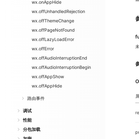
wx.onAppHide
wx.offUnhandledRejection
wx.offThemeChange
wx.offPageNotFound
f
wx.offLazyLoadError
未
wx.offError
wx.offAudioInterruptionEnd
wx.offAudioInterruptionBegin
wx.offAppShow
O
wx.offAppHide
路由事件
调试
r
性能
分包加载
p
加密