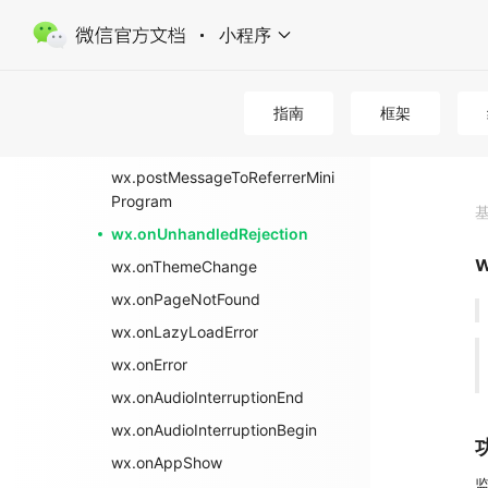
小程序
小程序
生命周期
应用级事件
指南
框架
wx.postMessageToReferrerPag
e
wx.postMessageToReferrerMini
Program
wx.onUnhandledRejection
w
wx.onThemeChange
wx.onPageNotFound
wx.onLazyLoadError
wx.onError
wx.onAudioInterruptionEnd
wx.onAudioInterruptionBegin
wx.onAppShow
监