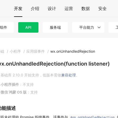
开发
介绍
设计
运营
数据
安全
组件
API
服务端
平台能力
基础
/
小程序
/
应用级事件
/
wx.onUnhandledRejection
x.onUnhandledRejection(function listener)
基础库 2.10.0 开始支持，低版本需做
兼容处理
。
小程序插件
：不支持
微信 鸿蒙 OS 版
：支持
功能描述
听未处理的 Promise 拒绝事件。该事件与
App.onUnhandledRejection