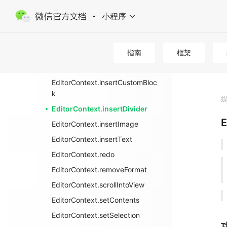
EditorContext.getBounds
小程序
EditorContext.getContents
EditorContext.getHistoryState
EditorContext.getSelection
指南
框架
EditorContext.getSelectionText
EditorContext.insertCustomBloc
k
EditorContext.insertDivider
E
EditorContext.insertImage
EditorContext.insertText
EditorContext.redo
EditorContext.removeFormat
EditorContext.scrollIntoView
EditorContext.setContents
EditorContext.setSelection