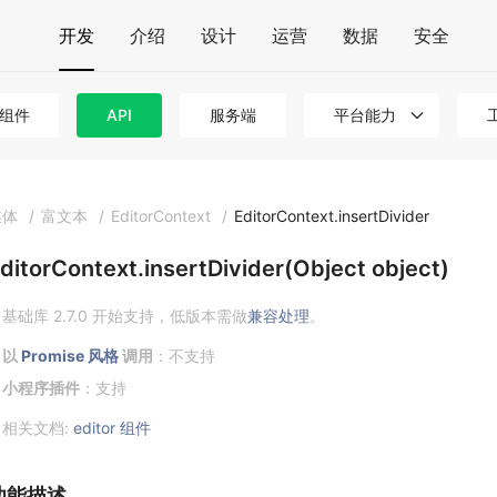
开发
介绍
设计
运营
数据
安全
组件
API
服务端
平台能力
媒体
/
富文本
/
EditorContext
/
EditorContext.insertDivider
ditorContext.insertDivider(Object object)
基础库 2.7.0 开始支持，低版本需做
兼容处理
。
以
Promise 风格
调用
：不支持
小程序插件
：支持
相关文档:
editor 组件
功能描述