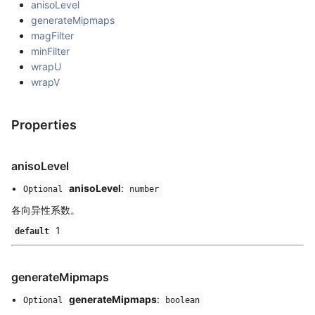
anisoLevel
generateMipmaps
magFilter
minFilter
wrapU
wrapV
Properties
anisoLevel
•
anisoLevel
:
Optional
number
各向异性系数。
1
default
generateMipmaps
•
generateMipmaps
:
Optional
boolean