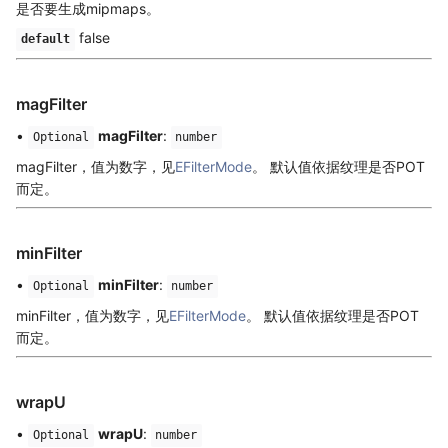
是否要生成mipmaps。
false
default
magFilter
•
magFilter
:
Optional
number
magFilter，值为数字，见
EFilterMode
。 默认值依据纹理是否POT
而定。
minFilter
•
minFilter
:
Optional
number
minFilter，值为数字，见
EFilterMode
。 默认值依据纹理是否POT
而定。
wrapU
•
wrapU
:
Optional
number