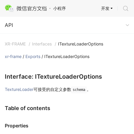
开发
小程序
API
API
XR-FRAME
/
Interfaces
/
ITextureLoaderOptions
xr-frame
/
Exports
/ ITextureLoaderOptions
Interface: ITextureLoaderOptions
TextureLoader
可接受的自定义参数
。
schema
Table of contents
Properties