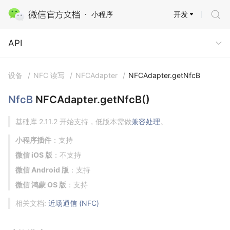
开发
小程序
API
API
设备
/
NFC 读写
/
NFCAdapter
/
NFCAdapter.getNfcB
NfcB
NFCAdapter.getNfcB()
基础库 2.11.2 开始支持，低版本需做
兼容处理
。
小程序插件
：支持
微信 iOS 版
：不支持
微信 Android 版
：支持
微信 鸿蒙 OS 版
：支持
相关文档:
近场通信 (NFC)