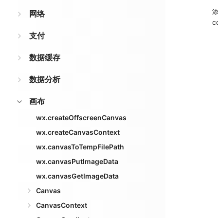
添
网络
c
支付
数据缓存
数据分析
画布
wx.createOffscreenCanvas
wx.createCanvasContext
wx.canvasToTempFilePath
wx.canvasPutImageData
wx.canvasGetImageData
Canvas
CanvasContext