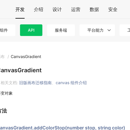
开发
介绍
设计
运营
数据
安全
组件
API
服务端
平台能力
画布
/
CanvasGradient
anvasGradient
相关文档:
旧版画布迁移指南
、
canvas 组件介绍
渐变对象
方法
anvasGradient.addColorStop(number stop, string color)