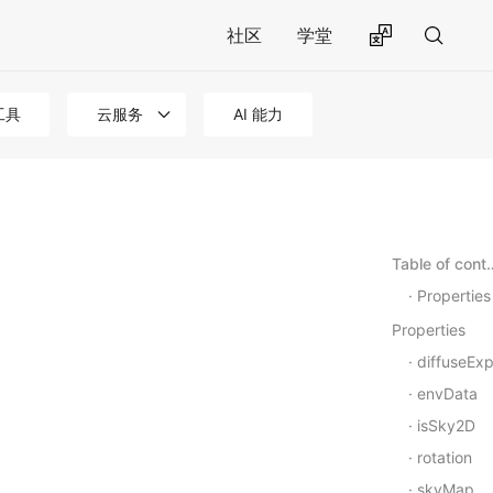
社区
学堂
工具
云服务
AI 能力
Table of 
Properties
Properties
diffuseEx
envData
isSky2D
rotation
skyMap