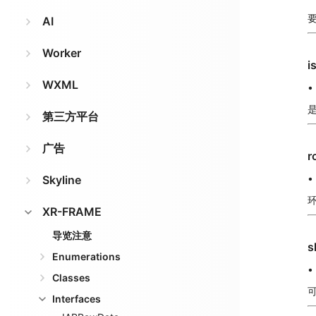
AI
Worker
i
WXML
•
第三方平台
广告
r
•
Skyline
XR-FRAME
导览注意
s
Enumerations
•
Classes
Interfaces