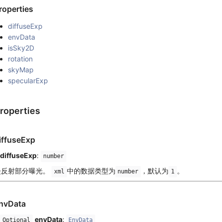
roperties
diffuseExp
envData
isSky2D
rotation
skyMap
specularExp
roperties
iffuseExp
diffuseExp
:
number
漫反射部分曝光。
中的数据类型为
，默认为
。
xml
number
1
nvData
envData
:
Optional
EnvData