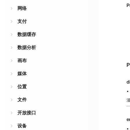
P
网络
支付
数据缓存
数据分析
画布
P
媒体
d
位置
•
文件
开放接口
e
设备
•