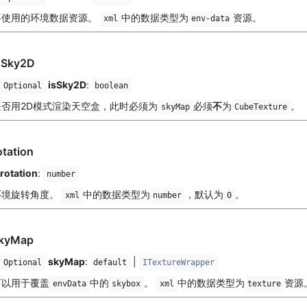
要使用的环境数据资源。
中的数据类型为
资源。
xml
env-data
sSky2D
isSky2D
:
Optional
boolean
是否用2D模式渲染天空盒，此时必须为
必须
不
为
。
skyMap
CubeTexture
otation
rotation
:
number
环境旋转角度。
中的数据类型为
，默认为
。
xml
number
0
kyMap
skyMap
:
|
Optional
default
ITextureWrapper
可以用于覆盖
中的
。
中的数据类型为
资源
envData
skybox
xml
texture