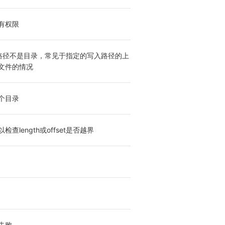
有权限
 指定路径不是目录，常见于指定的写入路径的上
文件的情况
个目录
查length或offset是否越界
失败