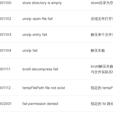
301100
store directory is empty
store目录为
301102
unzip open file fail
压缩文件打开
301103
unzip entry fail
解压单个文件
301104
unzip fail
解压失败
brotli解压失败
301111
brotli decompress fail
与文件实际压
301112
tempFilePath file not exist
指定的 tempF
302001
fail permission denied
指定的 fd 