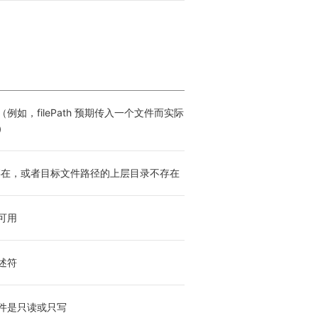
例如，filePath 预期传入一个文件而实际
）
存在，或者目标文件路径的上层目录不存在
可用
述符
件是只读或只写