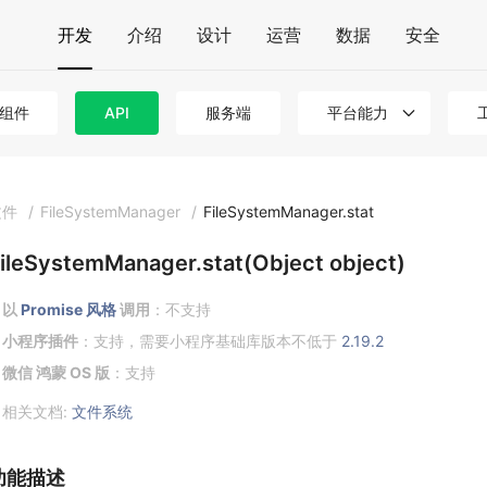
开发
介绍
设计
运营
数据
安全
组件
API
服务端
平台能力
文件
/
FileSystemManager
/
FileSystemManager.stat
ileSystemManager.stat(Object object)
以
Promise 风格
调用
：不支持
小程序插件
：支持，需要小程序基础库版本不低于
2.19.2
微信 鸿蒙 OS 版
：支持
相关文档:
文件系统
功能描述