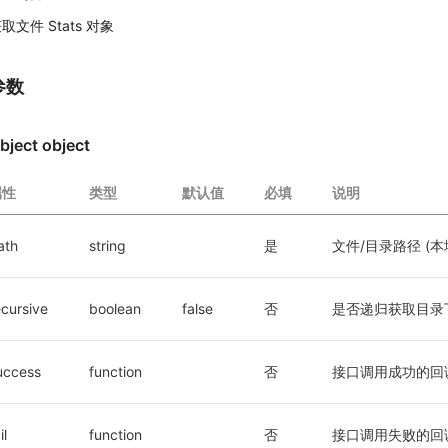
取文件 Stats 对象
参数
bject object
属性
类型
默认值
必填
说明
ath
string
是
文件/目录路径 (本
ecursive
boolean
false
否
是否递归获取目录下
uccess
function
否
接口调用成功的回
il
function
否
接口调用失败的回