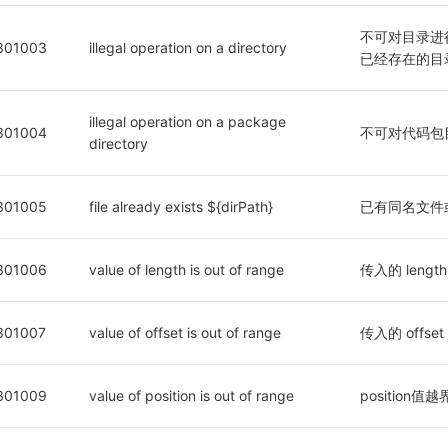
不可对目录进行
301003
illegal operation on a directory
已经存在的目
illegal operation on a package 
301004
不可对代码包
directory
301005
file already exists ${dirPath}
已有同名文件
301006
value of length is out of range
传入的 lengt
301007
value of offset is out of range
传入的 offse
301009
value of position is out of range
position值越