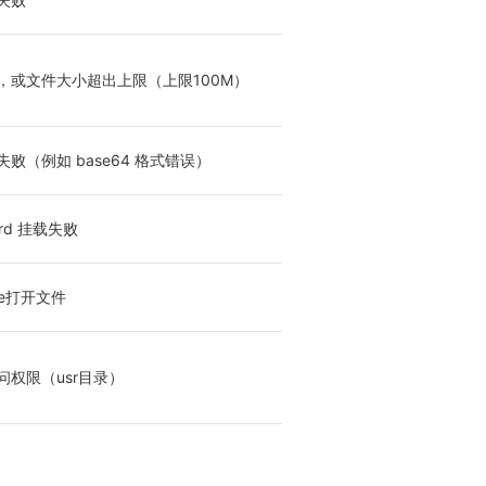
，或文件大小超出上限（上限100M）
败（例如 base64 格式错误）
card 挂载失败
ype打开文件
问权限（usr目录）