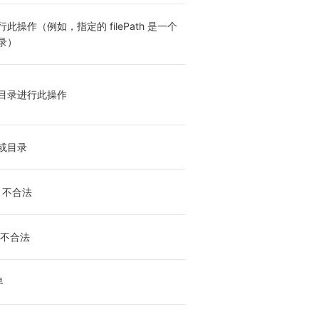
此操作（例如，指定的 filePath 是一个
录）
目录进行此操作
或目录
h 不合法
t 不合法
界