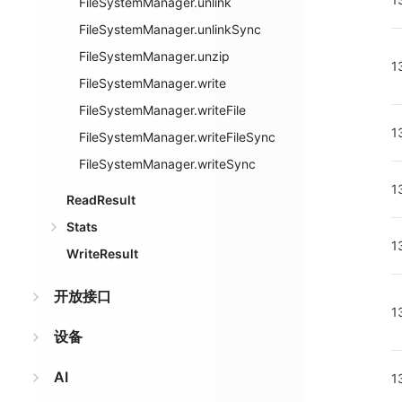
FileSystemManager.unlink
FileSystemManager.unlinkSync
FileSystemManager.unzip
1
FileSystemManager.write
FileSystemManager.writeFile
1
FileSystemManager.writeFileSync
FileSystemManager.writeSync
1
ReadResult
Stats
1
WriteResult
开放接口
1
设备
AI
1