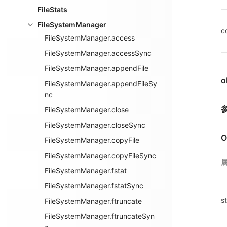
FileStats
FileSystemManager
c
FileSystemManager.access
FileSystemManager.accessSync
FileSystemManager.appendFile
o
FileSystemManager.appendFileSy
nc
FileSystemManager.close
FileSystemManager.closeSync
O
FileSystemManager.copyFile
FileSystemManager.copyFileSync
FileSystemManager.fstat
FileSystemManager.fstatSync
s
FileSystemManager.ftruncate
FileSystemManager.ftruncateSyn