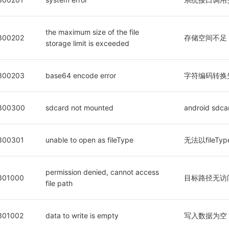
the maximum size of the file 
300202
存储空间不足
storage limit is exceeded
300203
base64 encode error
字符编码转换失
300300
sdcard not mounted
android sd
300301
unable to open as fileType
无法以fileT
permission denied, cannot access 
301000
目标路径无访
file path
301002
data to write is empty
写入数据为空