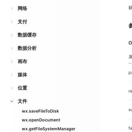
获
网络
支付
数据缓存
O
数据分析
画布
p
媒体
位置
r
文件
s
wx.saveFileToDisk
wx.openDocument
fa
wx.getFileSystemManager