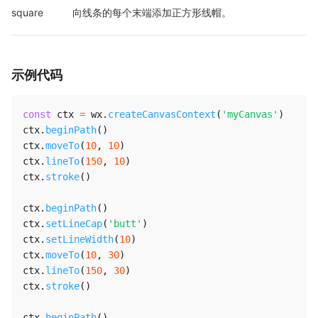
square
向线条的每个末端添加正方形线帽。
示例代码
const
 ctx 
=
 wx
.
createCanvasContext
(
'myCanvas'
)
ctx
.
beginPath
(
)
ctx
.
moveTo
(
10
,
10
)
ctx
.
lineTo
(
150
,
10
)
ctx
.
stroke
(
)
ctx
.
beginPath
(
)
ctx
.
setLineCap
(
'butt'
)
ctx
.
setLineWidth
(
10
)
ctx
.
moveTo
(
10
,
30
)
ctx
.
lineTo
(
150
,
30
)
ctx
.
stroke
(
)
ctx
.
beginPath
(
)