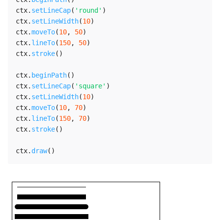
ctx
.
setLineCap
(
'round'
)
ctx
.
setLineWidth
(
10
)
ctx
.
moveTo
(
10
,
50
)
ctx
.
lineTo
(
150
,
50
)
ctx
.
stroke
(
)
ctx
.
beginPath
(
)
ctx
.
setLineCap
(
'square'
)
ctx
.
setLineWidth
(
10
)
ctx
.
moveTo
(
10
,
70
)
ctx
.
lineTo
(
150
,
70
)
ctx
.
stroke
(
)
ctx
.
draw
(
)