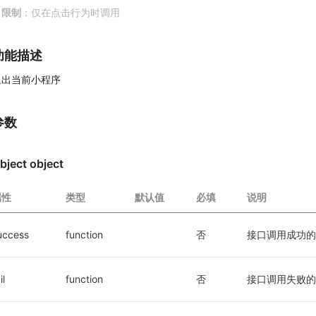
限制
：仅在点击行为时调用
功能描述
退出当前小程序
参数
bject object
属性
类型
默认值
必填
说明
uccess
function
否
接口调用成功的
il
function
否
接口调用失败的