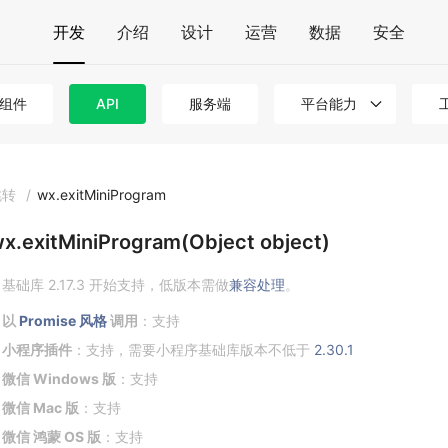
开发
介绍
设计
运营
数据
安全
组件
API
服务端
平台能力
跳转
/
wx.exitMiniProgram
x.exitMiniProgram(Object object)
基础库 2.17.3 开始支持，低版本需做
兼容处理
。
以
Promise 风格
调用
：支持
小程序插件
：支持，需要小程序基础库版本不低于
2.30.1
微信 Windows 版
：支持
微信 Mac 版
：支持
微信 鸿蒙 OS 版
：支持