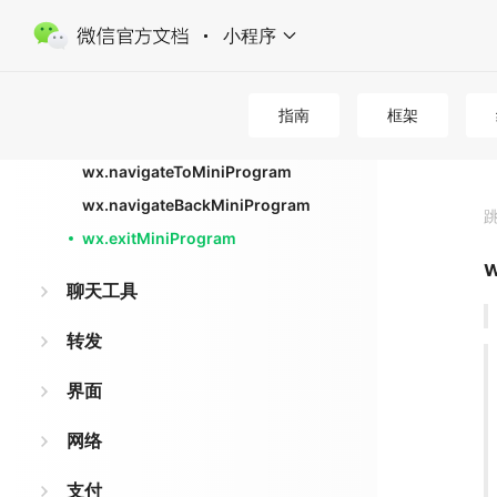
wx.openEmbeddedMiniProgram
小程序
wx.onEmbeddedMiniProgramHei
ghtChange
wx.offEmbeddedMiniProgramHei
指南
框架
ghtChange
wx.navigateToMiniProgram
wx.navigateBackMiniProgram
wx.exitMiniProgram
w
聊天工具
转发
界面
网络
支付