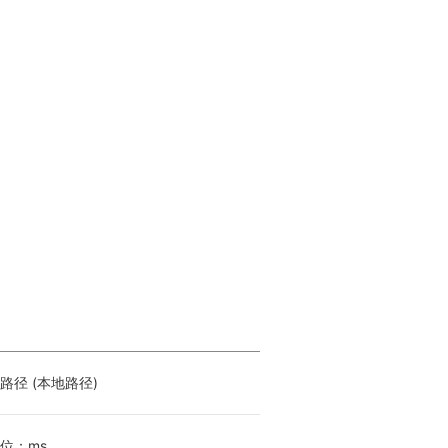
径 (本地路径)
位：ms