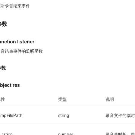
监听录音结束事件
参数
unction listener
录音结束事件的监听函数
参数
bject res
属性
类型
说明
empFilePath
string
录音文件的临时路
uration
number
录音总时长，单