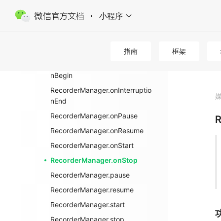
RecorderManager
小程序
RecorderManager.onError
RecorderManager.onFrameRec
orded
指南
框架
RecorderManager.onInterruptio
nBegin
RecorderManager.onInterruptio
nEnd
RecorderManager.onPause
R
RecorderManager.onResume
RecorderManager.onStart
RecorderManager.onStop
RecorderManager.pause
RecorderManager.resume
RecorderManager.start
RecorderManager.stop