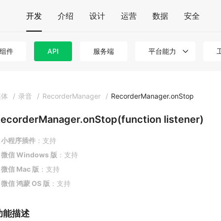
开发
介绍
设计
运营
数据
安全
组件
API
服务端
平台能力
媒体
/
录音
/
RecorderManager
/
RecorderManager.onStop
ecorderManager.onStop(function listener)
小程序插件
：支持
微信 Windows 版
：支持
微信 Mac 版
：支持
微信 鸿蒙 OS 版
：支持
功能描述