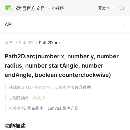
开发
小程序
API
API
画布
/
Path2D
/
Path2D.arc
Path2D.arc(number x, number y, number
radius, number startAngle, number
endAngle, boolean counterclockwise)
基础库 2.11.0 开始支持，低版本需做
兼容处理
。
小程序插件
：不支持
相关文档:
画布指南
、
canvas 组件介绍
功能描述