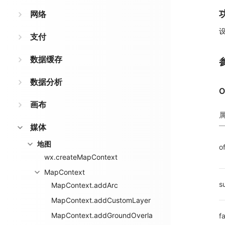
网络
设
支付
数据缓存
数据分析
O
画布
媒体
地图
o
wx.createMapContext
MapContext
s
MapContext.addArc
MapContext.addCustomLayer
MapContext.addGroundOverla
fa