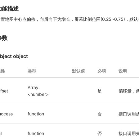
功能描述
置地图中心点偏移，向后向下为增长，屏幕比例范围(0.25~0.75)，默认偏移为
参数
bject object
属性
类型
默认值
必填
说明
Array.
ffset
是
偏移量，
<number>
uccess
function
否
接口调用
il
function
否
接口调用