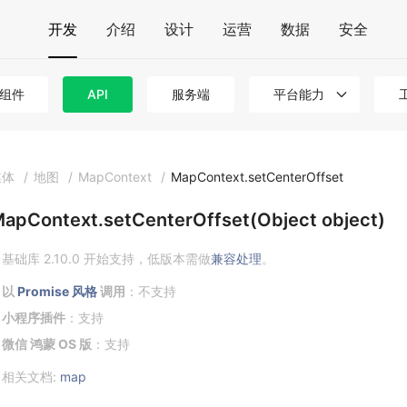
开发
介绍
设计
运营
数据
安全
组件
API
服务端
平台能力
媒体
/
地图
/
MapContext
/
MapContext.setCenterOffset
apContext.setCenterOffset(Object object)
基础库 2.10.0 开始支持，低版本需做
兼容处理
。
以
Promise 风格
调用
：不支持
小程序插件
：支持
微信 鸿蒙 OS 版
：支持
相关文档:
map