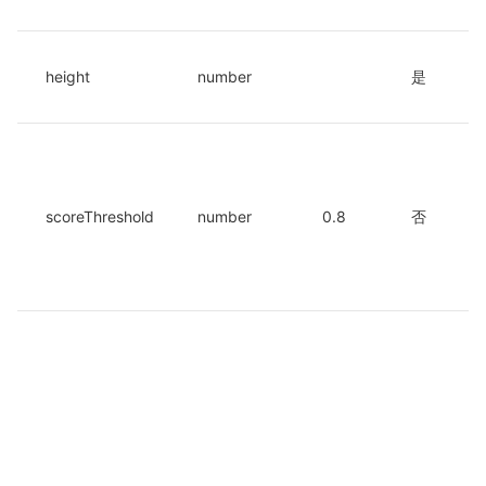
height
number
是
scoreThreshold
number
0.8
否