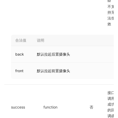
M 
不支
持无
法生
效
合法值
说明
back
默认拉起后置摄像头
front
默认拉起前置摄像头
接口
调用
成功
success
function
否
的回
调函