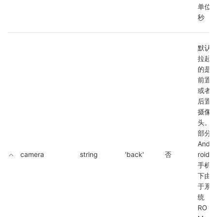
单位
秒
默认
拉起
的是
前置
或者
后置
摄像
头。
部分 
And
camera
string
'back'
否
roid 
手机
下由
于系
统 
RO