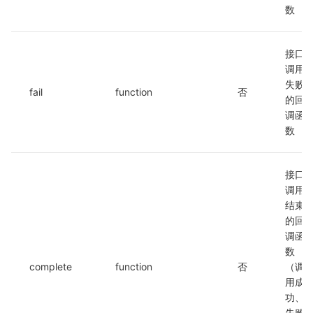
数
接口
调用
失败
fail
function
否
的回
调函
数
接口
调用
结束
的回
调函
数
complete
function
否
（调
用成
功、
失败