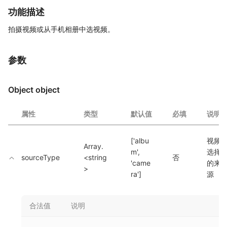
功能描述
拍摄视频或从手机相册中选视频。
参数
Object object
属性
类型
默认值
必填
说明
['albu
视频
Array.
m', 
选择
sourceType
<string
否
'came
的来
>
ra']
源
合法值
说明