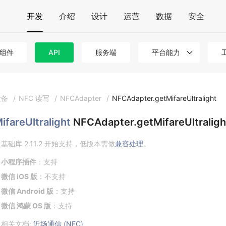
开发
介绍
设计
运营
数据
安全
组件
API
服务端
平台能力
设备
/
NFC 读写
/
NFCAdapter
/
NFCAdapter.getMifareUltralight
ifareUltralight
NFCAdapter.getMifareUltraligh
基础库 2.11.2 开始支持，低版本需做
兼容处理
。
小程序插件
：支持
微信 iOS 版
：不支持
微信 Android 版
：支持
微信 鸿蒙 OS 版
：支持
相关文档:
近场通信 (NFC)