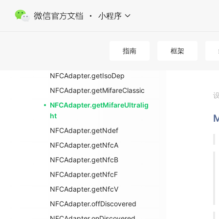
MifareClassic
小程序
MifareUltralight
Ndef
NfcA
指南
框架
NFCAdapter
NFCAdapter.getIsoDep
NFCAdapter.getMifareClassic
NFCAdapter.getMifareUltralig
ht
M
NFCAdapter.getNdef
NFCAdapter.getNfcA
NFCAdapter.getNfcB
NFCAdapter.getNfcF
NFCAdapter.getNfcV
NFCAdapter.offDiscovered
NFCAdapter.onDiscovered