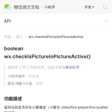
开发
小程序
API
API
界面
/
窗口
/
wx.checkIsPictureInPictureActive
boolean
wx.checkIsPictureInPictureActive()
基础库 2.29.2 开始支持，低版本需做
兼容处理
。
小程序插件
：不支持
微信 鸿蒙 OS 版
：支持
功能描述
返回当前是否存在小窗播放（小窗在 video/live-player/live-pusher