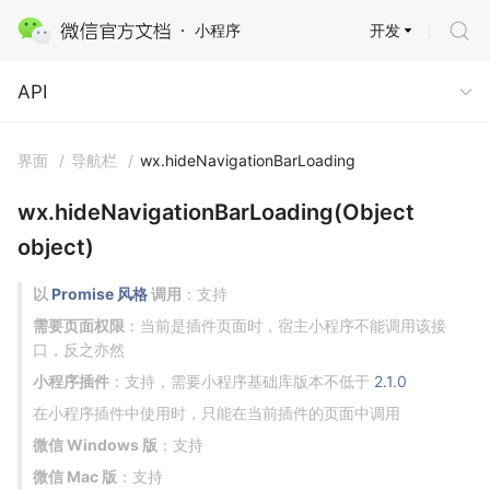
开发
小程序
API
API
界面
/
导航栏
/
wx.hideNavigationBarLoading
wx.hideNavigationBarLoading(Object
object)
以
Promise 风格
调用
：支持
需要页面权限
：当前是插件页面时，宿主小程序不能调用该接
口，反之亦然
小程序插件
：支持，需要小程序基础库版本不低于
2.1.0
在小程序插件中使用时，只能在当前插件的页面中调用
微信 Windows 版
：支持
微信 Mac 版
：支持