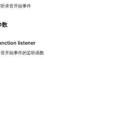
监听录音开始事件
参数
unction listener
录音开始事件的监听函数