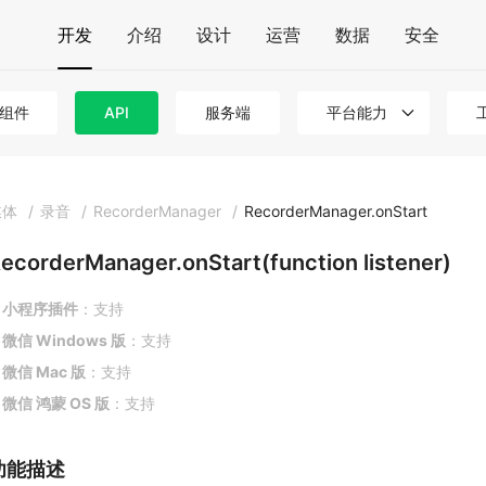
开发
介绍
设计
运营
数据
安全
组件
API
服务端
平台能力
媒体
/
录音
/
RecorderManager
/
RecorderManager.onStart
ecorderManager.onStart(function listener)
小程序插件
：支持
微信 Windows 版
：支持
微信 Mac 版
：支持
微信 鸿蒙 OS 版
：支持
功能描述