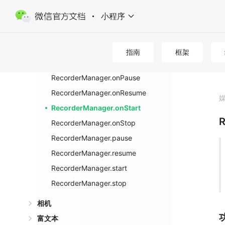
orded
小程序
RecorderManager.onInterruptio
nBegin
RecorderManager.onInterruptio
指南
框架
nEnd
RecorderManager.onPause
RecorderManager.onResume
RecorderManager.onStart
R
RecorderManager.onStop
RecorderManager.pause
RecorderManager.resume
RecorderManager.start
RecorderManager.stop
相机
富文本