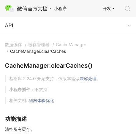
开发
小程序
API
API
数据缓存
/
缓存管理器
/
CacheManager
/
CacheManager.clearCaches
CacheManager.clearCaches()
基础库 2.24.0 开始支持，低版本需做
兼容处理
。
小程序插件
：不支持
相关文档:
弱网体验优化
功能描述
清空所有缓存。