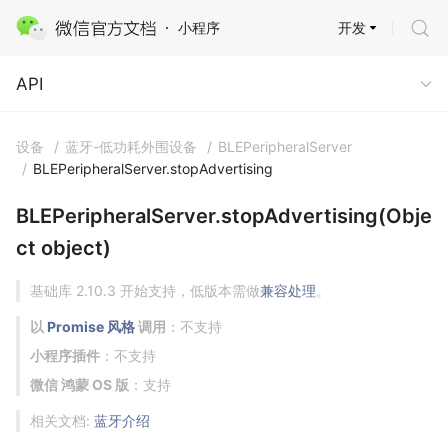
开发
小程序
API
API
设备
/
蓝牙-低功耗外围设备
/
BLEPeripheralServer
/
BLEPeripheralServer.stopAdvertising
BLEPeripheralServer.stopAdvertising(Obje
ct object)
基础库 2.10.3 开始支持，低版本需做
兼容处理
。
以
Promise 风格
调用
：不支持
小程序插件
：不支持
微信 鸿蒙 OS 版
：支持
相关文档:
蓝牙介绍