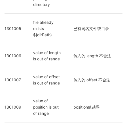
directory
file already 
1301005
exists 
已有同名文件或目录
${dirPath}
value of length 
1301006
传入的 length 不合法
is out of range
value of offset 
1301007
传入的 offset 不合法
is out of range
value of 
1301009
position is out 
position值越界
of range