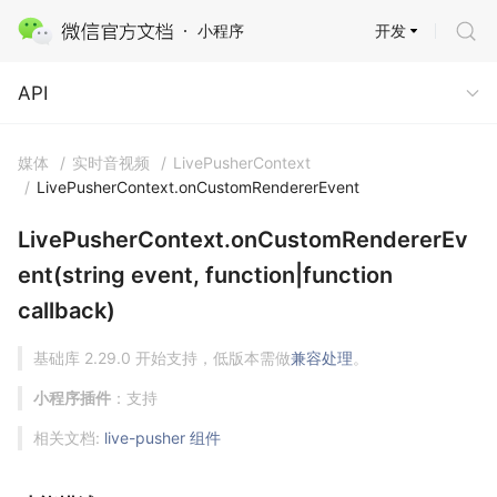
开发
小程序
API
API
媒体
/
实时音视频
/
LivePusherContext
/
LivePusherContext.onCustomRendererEvent
LivePusherContext.onCustomRendererEv
ent(string event, function|function
callback)
基础库 2.29.0 开始支持，低版本需做
兼容处理
。
小程序插件
：支持
相关文档:
live-pusher 组件