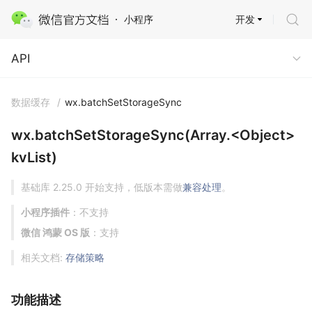
开发
小程序
API
API
数据缓存
/
wx.batchSetStorageSync
wx.batchSetStorageSync(Array.<Object>
kvList)
基础库 2.25.0 开始支持，低版本需做
兼容处理
。
小程序插件
：不支持
微信 鸿蒙 OS 版
：支持
相关文档:
存储策略
功能描述