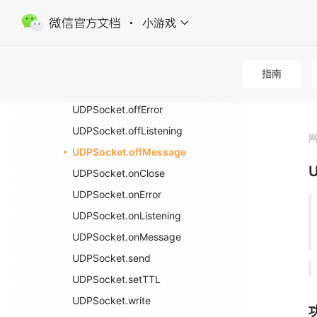
UDPSocket
小游戏
UDPSocket.bind
UDPSocket.close
UDPSocket.connect
指南
UDPSocket.offClose
UDPSocket.offError
UDPSocket.offListening
UDPSocket.offMessage
U
UDPSocket.onClose
UDPSocket.onError
UDPSocket.onListening
UDPSocket.onMessage
UDPSocket.send
UDPSocket.setTTL
UDPSocket.write