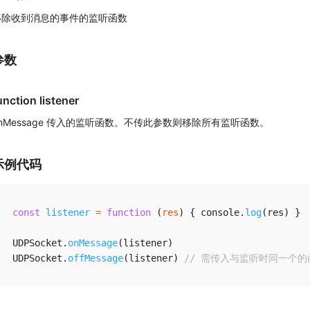
移除收到消息的事件的监听函数
参数
unction listener
onMessage 传入的监听函数。不传此参数则移除所有监听函数。
示例代码
const
listener
=
function
(
res
)
{
 console
.
log
(
res
)
}
UDPSocket
.
onMessage
(
listener
)
UDPSocket
.
offMessage
(
listener
)
// 需传入与监听时同一个的