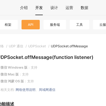
介绍
开发
设计
运营
数据
框架
API
服务端
工具
云服
网络
/
UDP 通信
/
UDPSocket
/
UDPSocket.offMessage
DPSocket.offMessage(function listener)
微信 Windows 版
：支持
微信 Mac 版
：支持
微信 鸿蒙 OS 版
：支持
相关文档:
网络使用说明
、
局域网通信
功能描述