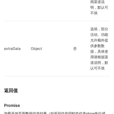
阅渠道说
明，默认可
不填
选填，部分
活动、功能
允许额外提
供参数数
extraData
Object
否
据，具体使
用请根据渠
道说明，默
认可不填
返回值
Promise
加载开放页面数据信息结果（如返回信息同时也代表show执行成