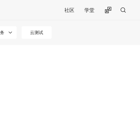
社区
学堂
务
云测试