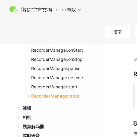
nBegin
小游戏
RecorderManager.onInterruptio
nEnd
RecorderManager.onPause
指南
RecorderManager.onResume
RecorderManager.onStart
RecorderManager.onStop
RecorderManager.pause
R
RecorderManager.resume
RecorderManager.start
RecorderManager.stop
视频
相机
视频解码器
实时语音