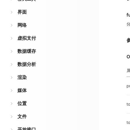
界面
f
网络
虚拟支付
数据缓存
O
数据分析
渲染
p
媒体
位置
t
文件
t
开放接口