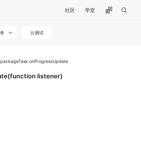
社区
学堂
务
云测试
packageTask.onProgressUpdate
(function listener)