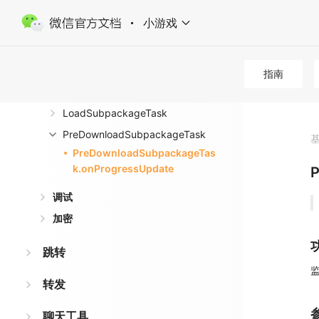
小程序
小游戏
性能
分包加载
wx.preDownloadSubpackage
指南
wx.loadSubpackage
LoadSubpackageTask
PreDownloadSubpackageTask
PreDownloadSubpackageTas
k.onProgressUpdate
P
调试
加密
跳转
转发
聊天工具