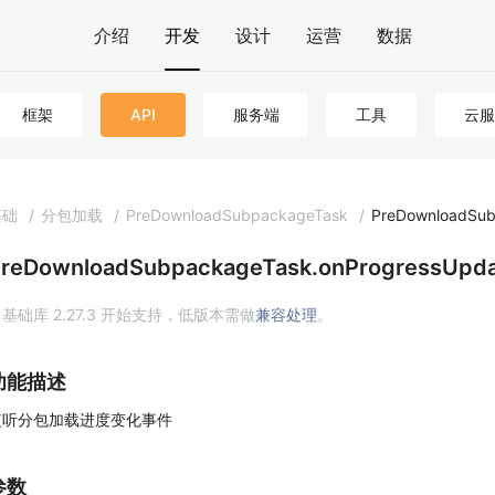
介绍
开发
设计
运营
数据
框架
API
服务端
工具
云服
基础
/
分包加载
/
PreDownloadSubpackageTask
/
PreDownloadSub
reDownloadSubpackageTask.onProgressUpdate
基础库 2.27.3 开始支持，低版本需做
兼容处理
。
功能描述
监听分包加载进度变化事件
参数