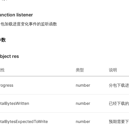
unction listener
分包加载进度变化事件的监听函数
参数
bject res
属性
类型
说明
rogress
number
分包下载进
otalBytesWritten
number
已经下载的数
otalBytesExpectedToWrite
number
预期需要下